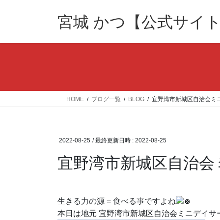
コ
ナ
ン
ビ
宮城 かつ【公式サイ
テ
ゲ
ン
ー
ツ
シ
へ
ョ
ス
ン
キ
に
ッ
移
HOME
ブログ一覧
BLOG
宜野湾市新城区自治会ミ
プ
動
2022-08-25
/ 最終更新日時 :
2022-08-25
宜野湾市新城区自治会
生きる力の源 = 食べる事ですよね
本日は地元 宜野湾市新城区自治会ミニデイサ