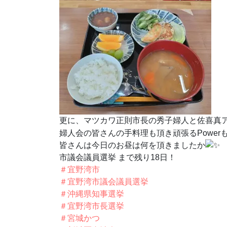
更に、マツカワ正則市長の秀子婦人と佐喜真
婦人会の皆さんの手料理も頂き頑張るPower
皆さんは今日のお昼は何を頂きましたか
市議会議員選挙 まで残り18日！
＃宜野湾市
＃宜野湾市議会議員選挙
＃沖縄県知事選挙
＃宜野湾市長選挙
＃宮城かつ