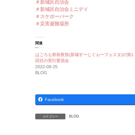
＃新城区自治会
＃新城区自治会ミニデイ
＃スケボーパーク
＃災害避難場所
関連
はごろも祭前夜祭(新城すーじぐゎーフェスタ)の第1
回目の実行委員会
2022-08-25
BLOG
Facebook
BLOG
カテゴリー