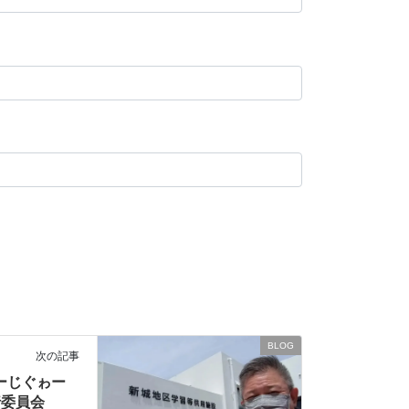
BLOG
次の記事
ーじぐゎー
行委員会