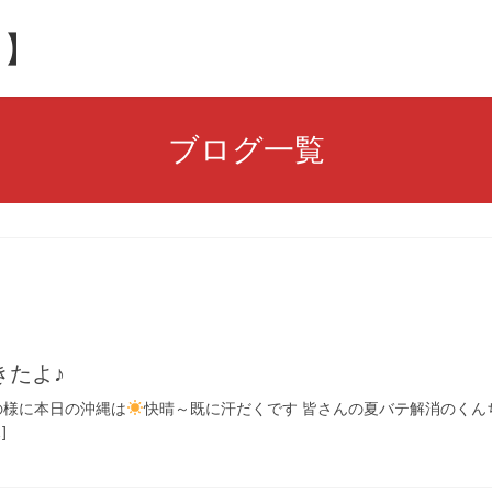
ト】
ブログ一覧
きたよ♪
の様に本日の沖縄は
快晴～既に汗だくです 皆さんの夏バテ解消のくんち
]