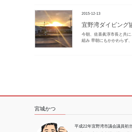
2015-12-13
宜野湾ダイビング
今朝、佐喜眞淳市長と共に
組み 早朝にもかかわらず、
投
稿
の
ペ
ー
宮城かつ
ジ
送
平成22年宜野湾市議会議員初