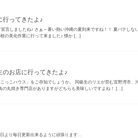
に行ってきたよ♪
宣言しましたね♪ さぁ～暑い熱い沖縄の夏到来ですね！！ 夏バテしない
校の美化作業に行って来ました♪ 懐か […]
生のお店に行ってきたよ♪
けこっこハウス」をご存知でしょうか。 同級生のリエが営む宜野湾市、
鳥の丸焼き専門店がありますがどちらも美味しいですよね！ […]
本日より毎日更新出来るように頑張ります…