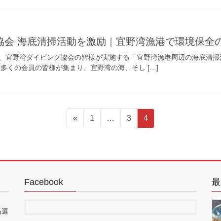
協会 海底清掃活動を激励｜宜野湾漁港で環境保全
、宜野湾ダイビング協会の皆様が実施する「宜野湾漁港周辺の海底清
多くの会員の皆様が集まり、宜野湾の海、そし […]
固
固
固
«
1
…
3
4
定
定
定
ペ
ペ
ペ
ー
ー
ー
ジ
ジ
ジ
Facebook
最
当選