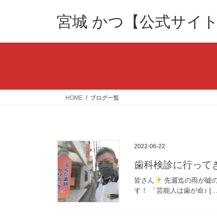
コ
ナ
ン
ビ
宮城 かつ【公式サイ
テ
ゲ
ン
ー
ツ
シ
へ
ョ
ス
ン
キ
に
ッ
移
HOME
ブログ一覧
プ
動
2022-06-22
歯科検診に行って
皆さん
先週迄の雨が嘘
す！ 「芸能人は歯が命♪ […