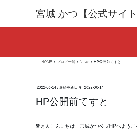
コ
ナ
ン
ビ
宮城 かつ【公式サイ
テ
ゲ
ン
ー
ツ
シ
へ
ョ
ス
ン
キ
に
ッ
移
HOME
ブログ一覧
News
HP公開前てすと
プ
動
2022-06-14
/ 最終更新日時 :
2022-06-14
HP公開前てすと
皆さんこんにちは。宮城かつ公式HPへようこ